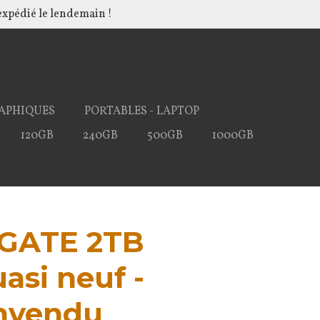
xpédié le lendemain !
APHIQUES
PORTABLES - LAPTOP
120GB
240GB
500GB
1000GB
GATE 2TB
asi neuf -
invendu