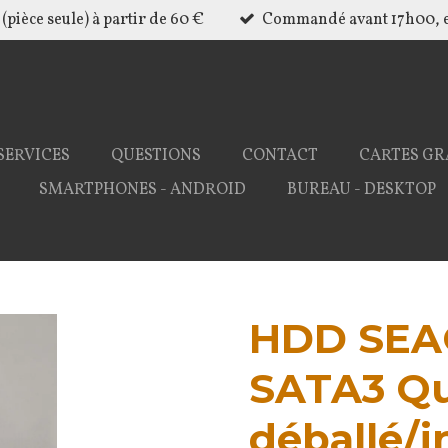
(pièce seule) à partir de 60 €
Commandé avant 17h00, e
SERVICES
QUESTIONS
CONTACT
CARTES GR
SMARTPHONES - ANDROID
BUREAU - DESKTOP
HDD SEA
SATA3 Qu
déballé/